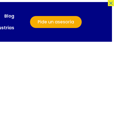
×
Blog
Pide un asesoría
ustrias