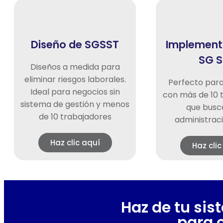
Diseño de SGSST
Implement
SG S
Diseños a medida para
eliminar riesgos laborales.
Perfecto par
Ideal para negocios sin
con más de 10 
sistema de gestión y menos
que busc
de 10 trabajadores
administraci
Haz clic aquí
Haz clic
Haz de tu sis
para 