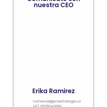
nuestra CEO
Erika Ramirez
comercial@proestrategia.co
+57 3009040666