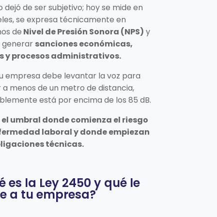
do dejó de ser subjetivo; hoy se mide en
eles, se expresa técnicamente en
nos de
Nivel de Presión Sonora (NPS)
y
 generar
sanciones económicas,
es y procesos administrativos.
su empresa debe levantar la voz para
 a menos de un metro de distancia,
blemente está por encima de los 85 dB.
s el umbral donde comienza el riesgo
fermedad laboral y donde empiezan
bligaciones técnicas.
 es la Ley 2450 y qué le
ge a tu empresa?