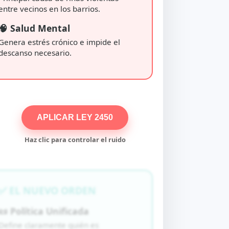
entre vecinos en los barrios.
🧠 Salud Mental
Genera estrés crónico e impide el
descanso necesario.
APLICAR LEY 2450
Haz clic para controlar el ruido
✅ EL NUEVO ORDEN
📜 Política Unificada
Define claramente quién es