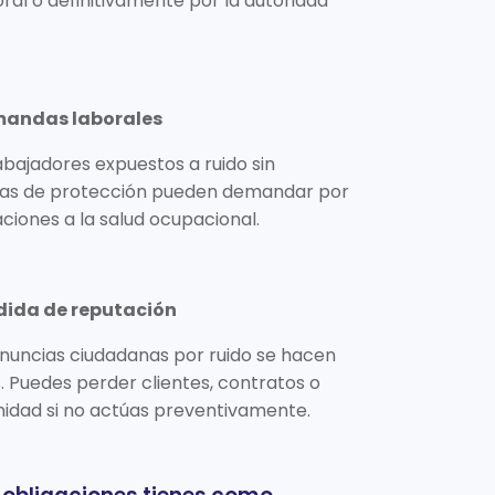
al o definitivamente por la autoridad
mandas laborales
abajadores expuestos a ruido sin
as de protección pueden demandar por
ciones a la salud ocupacional.
rdida de reputación
nuncias ciudadanas por ruido se hacen
s. Puedes perder clientes, contratos o
idad si no actúas preventivamente.