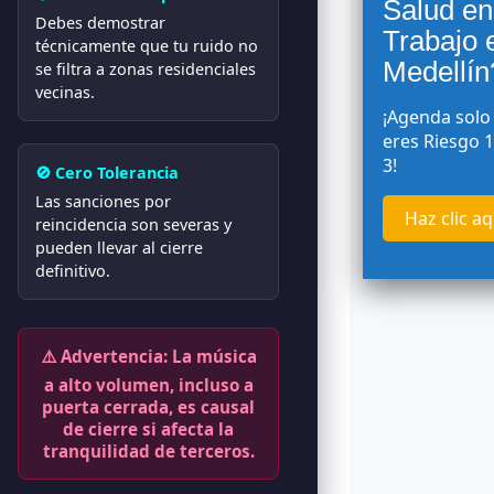
Salud en
Debes demostrar
Trabajo 
técnicamente que tu ruido no
Medellín
se filtra a zonas residenciales
vecinas.
¡Agenda solo 
eres Riesgo 1
3!
🚫 Cero Tolerancia
Las sanciones por
Haz clic aq
reincidencia son severas y
pueden llevar al cierre
definitivo.
⚠️ Advertencia: La música
a alto volumen, incluso a
puerta cerrada, es causal
de cierre si afecta la
tranquilidad de terceros.