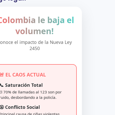
Colombia le baja el
volumen!
onoce el impacto de la Nueva Ley
2450
🚨 EL CAOS ACTUAL
📞 Saturación Total
El 70% de llamadas al 123 son por
ruido, desbordando a la policía.
🤬 Conflicto Social
Principal causa de riñas violentas