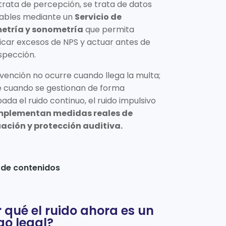
trata de percepción, se trata de datos
cables mediante un
Servicio de
etría y sonometría
que permita
ficar excesos de NPS y actuar antes de
spección.
vención no ocurre cuando llega la multa;
e cuando se gestionan de forma
pada el ruido continuo, el ruido impulsivo
mplementan medidas reales de
ación y protección auditiva.
 de contenidos
 qué el ruido ahora es un
go legal?